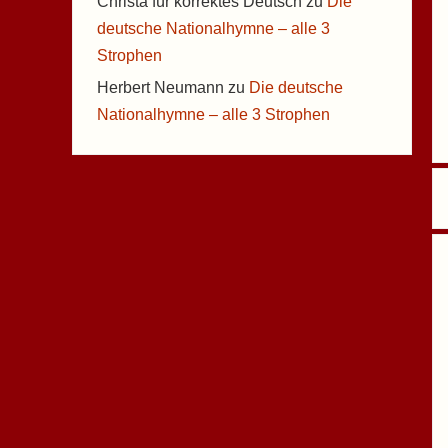
Christa für korrektes Deutsch
zu
Die
deutsche Nationalhymne – alle 3
Strophen
Herbert Neumann
zu
Die deutsche
Nationalhymne – alle 3 Strophen