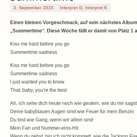
3. September 2023
Interpret D
,
Interpret K
Einen kleinen Vorgeschmack, auf sein nächstes Album,
„Summertime“. Diese Woche fällt er damit von Platz 1 au
Kiss me hard before you go
Summertime sadness
Kiss me hard before you go
Summertime sadness
I just wanted you to know
That, baby, you′re the best
Ah, ich sehe dich heute noch wie gestern, wie du mir sagst
Deine babyblauen Augen sind wie Feuer für mein Benzin
Du bist wie Gang, wenn wir allein sind
Mein Fan und Nummer-eins-Hit
Wenn du gehst, bin ich nicht komplett, wie die Jackson Fi