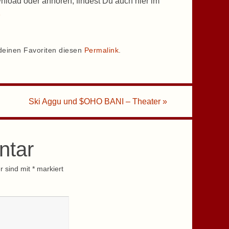
nload oder anhören, findest Du auch hier im
p
deinen Favoriten diesen
Permalink
.
Ski Aggu und $OHO BANI – Theater
»
ntar
r sind mit
*
markiert