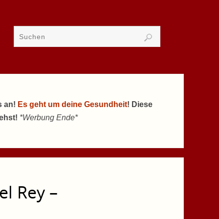
s an!
Es geht um deine Gesundheit
! Diese
tehst!
*Werbung Ende*
el Rey –