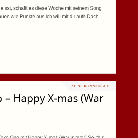
heisst, schafft es diese Woche mit seinem Song
uen wie Punkte aus Ich will mit dir aufs Dach
KEINE KOMMENTARE
 – Happy X-mas (War
 Yoko Ono mit Happy X-mas (War is over) So, this