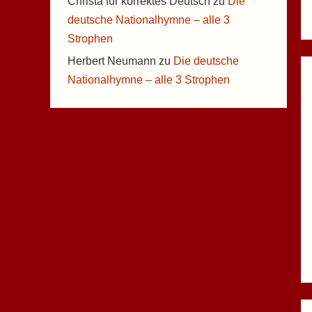
Christa für korrektes Deutsch
zu
Die
deutsche Nationalhymne – alle 3
Strophen
Herbert Neumann
zu
Die deutsche
Nationalhymne – alle 3 Strophen