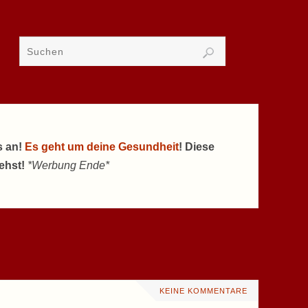
s an!
Es geht um deine Gesundheit
! Diese
tehst!
*Werbung Ende*
KEINE KOMMENTARE