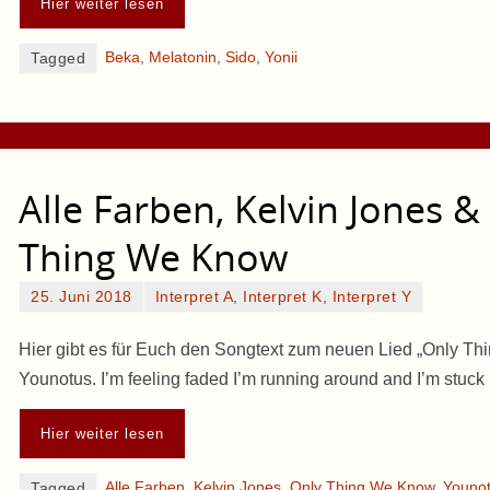
Hier weiter lesen
Beka
,
Melatonin
,
Sido
,
Yonii
Tagged
Alle Farben, Kelvin Jones 
Thing We Know
25. Juni 2018
Interpret A
,
Interpret K
,
Interpret Y
Hier gibt es für Euch den Songtext zum neuen Lied „Only Th
Younotus. I’m feeling faded I’m running around and I’m stuck 
Hier weiter lesen
Alle Farben
,
Kelvin Jones
,
Only Thing We Know
,
Youno
Tagged