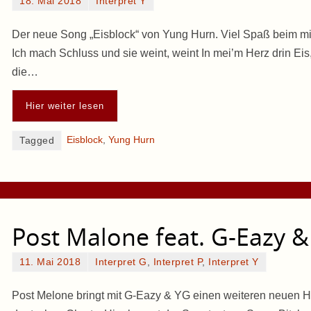
18. Mai 2018
Interpret Y
Der neue Song „Eisblock“ von Yung Hurn. Viel Spaß beim mit
Ich mach Schluss und sie weint, weint In mei’m Herz drin Eis
die…
Hier weiter lesen
Eisblock
,
Yung Hurn
Tagged
Post Malone feat. G-Eazy &
11. Mai 2018
Interpret G
,
Interpret P
,
Interpret Y
Post Melone bringt mit G-Eazy & YG einen weiteren neuen Hi