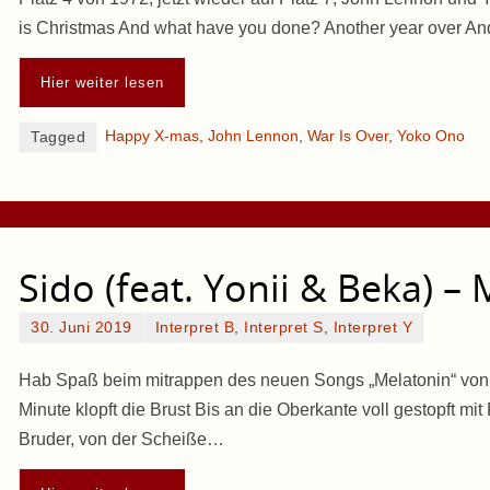
is Christmas And what have you done? Another year over A
Hier weiter lesen
Happy X-mas
,
John Lennon
,
War Is Over
,
Yoko Ono
Tagged
Sido (feat. Yonii & Beka) –
30. Juni 2019
Interpret B
,
Interpret S
,
Interpret Y
Hab Spaß beim mitrappen des neuen Songs „Melatonin“ von Si
Minute klopft die Brust Bis an die Oberkante voll gestopft mit 
Bruder, von der Scheiße…