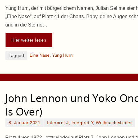
Yung Hurn, der mit bürgerlichem Namen, Julian Sellmeister 
„Eine Nase“, auf Platz 41 der Charts. Baby, deine Augen scha
und in die Sterne…
Hier weiter lesen
Eine Nase
,
Yung Hurn
Tagged
John Lennon und Yoko Ono
Is Over)
8. Januar 2021
Interpret J
,
Interpret Y
,
Weihnachtslieder
Platz 4 von 1972, jetzt wieder auf Platz 7, John Lennon und