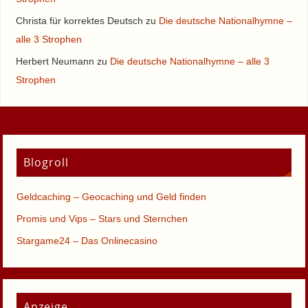
Christa für korrektes Deutsch
zu
Die deutsche Nationalhymne –
alle 3 Strophen
Herbert Neumann
zu
Die deutsche Nationalhymne – alle 3
Strophen
Blogroll
Geldcaching – Geocaching und Geld finden
Promis und Vips – Stars und Sternchen
Stargame24 – Das Onlinecasino
Anzeige