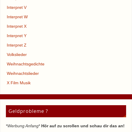
Interpret V
Interpret W
Interpret X
Interpret Y
Interpret Z
Volkslieder
Weihnachtsgedichte
Weihnachtslieder
X Film Musik
Geldprobleme ?
*
Werbung Anfang
*
Hör auf zu scrollen und schau dir das an!