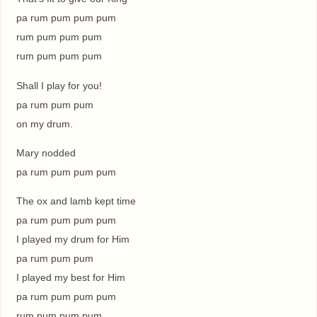
pa rum pum pum pum
rum pum pum pum
rum pum pum pum
Shall I play for you!
pa rum pum pum
on my drum.
Mary nodded
pa rum pum pum pum
The ox and lamb kept time
pa rum pum pum pum
I played my drum for Him
pa rum pum pum
I played my best for Him
pa rum pum pum pum
rum pum pum pum