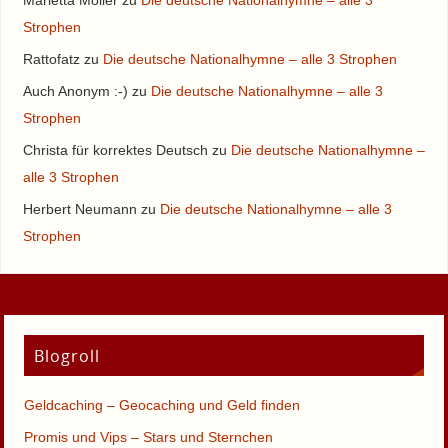
Strophen
Rattofatz
zu
Die deutsche Nationalhymne – alle 3 Strophen
Auch Anonym :-)
zu
Die deutsche Nationalhymne – alle 3
Strophen
Christa für korrektes Deutsch
zu
Die deutsche Nationalhymne –
alle 3 Strophen
Herbert Neumann
zu
Die deutsche Nationalhymne – alle 3
Strophen
Blogroll
Geldcaching – Geocaching und Geld finden
Promis und Vips – Stars und Sternchen