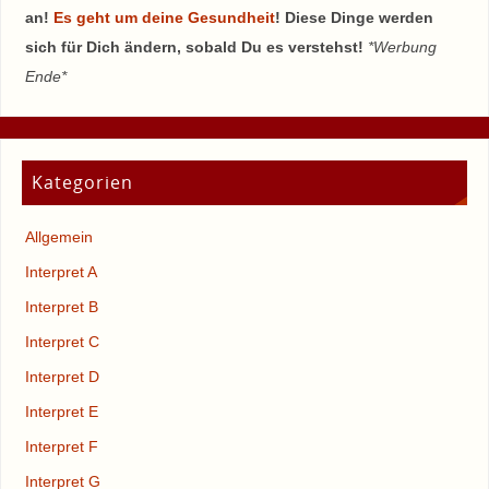
an!
Es geht um deine Gesundheit
! Diese Dinge werden
sich für Dich ändern, sobald Du es verstehst!
*Werbung
Ende*
Kategorien
Allgemein
Interpret A
Interpret B
Interpret C
Interpret D
Interpret E
Interpret F
Interpret G