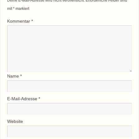
Deine E-Mail-Adresse wird nicht veröffentlicht.
Erforderliche Felder sind
mit
*
markiert
Kommentar
*
Name
*
E-Mail-Adresse
*
Website