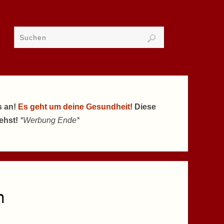
s an!
Es geht um deine Gesundheit
! Diese
tehst!
*Werbung Ende*
n