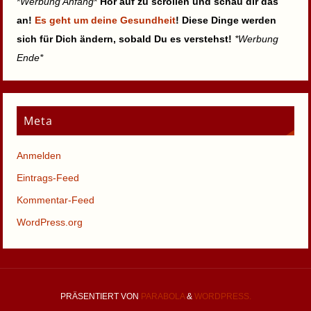
*
Werbung Anfang
*
Hör auf zu scrollen und schau dir das
an!
Es geht um deine Gesundheit
! Diese Dinge werden
sich für Dich ändern, sobald Du es verstehst!
*Werbung
Ende*
Meta
Anmelden
Eintrags-Feed
Kommentar-Feed
WordPress.org
PRÄSENTIERT VON
PARABOLA
&
WORDPRESS.