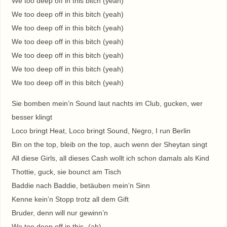
We too deep off in this bitch (yeah)
We too deep off in this bitch (yeah)
We too deep off in this bitch (yeah)
We too deep off in this bitch (yeah)
We too deep off in this bitch (yeah)
We too deep off in this bitch (yeah)
We too deep off in this bitch (yeah)
Sie bomben mein’n Sound laut nachts im Club, gucken, wer
besser klingt
Loco bringt Heat, Loco bringt Sound, Negro, I run Berlin
Bin on the top, bleib on the top, auch wenn der Sheytan singt
All diese Girls, all dieses Cash wollt ich schon damals als Kind
Thottie, guck, sie bounct am Tisch
Baddie nach Baddie, betäuben mein’n Sinn
Kenne kein’n Stopp trotz all dem Gift
Bruder, denn will nur gewinn’n
We too deep off in this- (ah)