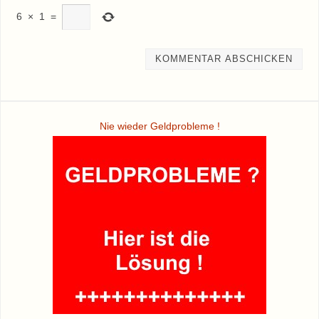
6
×
1
=
Nie wieder Geldprobleme !