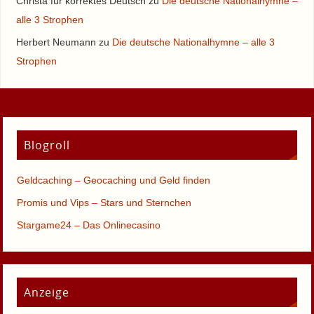
Christa für korrektes Deutsch
zu
Die deutsche Nationalhymne –
alle 3 Strophen
Herbert Neumann
zu
Die deutsche Nationalhymne – alle 3
Strophen
Blogroll
Geldcaching – Geocaching und Geld finden
Promis und Vips – Stars und Sternchen
Stargame24 – Das Onlinecasino
Anzeige