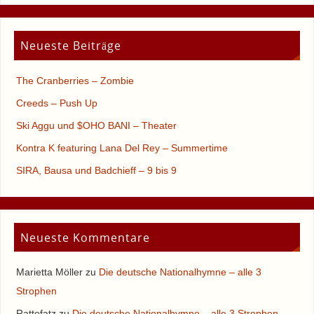
Neueste Beiträge
The Cranberries – Zombie
Creeds – Push Up
Ski Aggu und $OHO BANI – Theater
Kontra K featuring Lana Del Rey – Summertime
SIRA, Bausa und Badchieff – 9 bis 9
Neueste Kommentare
Marietta Möller
zu
Die deutsche Nationalhymne – alle 3
Strophen
Rattofatz
zu
Die deutsche Nationalhymne – alle 3 Strophen