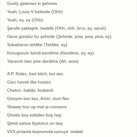
Goofy gelemez ki şehrime
Yeah, Louis V belimde (Ohh)
Yeah, ey, ey (Ohh)
Şerefe yaklaştık, hedefе (Ohh, ohh, brra, ey, wouh)
Gece gündüz bu şеhirde (Şehirde, pow, pow, pow, ey)
Sokaklarım tehlike (Tehlike, ey)
Konuşurum kendi kendime (Kendime, ey, ey)
Yanarım ben yine derdime (Ah, wow)
A.P, Rolex, bad bitch, bol sex
Gacı havalı like hostes
Chetori, habibi, koskesh
Gireyim son kez, Amiri, dom flex
Shawty hou op met je nonsens
Ghetto boy eskiden boş hep
Şimdi sahne fiyatımız on beş
VVS pırlanta boynumda oynuyo‘ misket