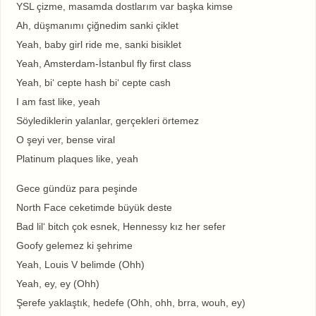
YSL çizme, masamda dostlarım var başka kimse
Ah, düşmanımı çiğnedim sanki çiklet
Yeah, baby girl ride me, sanki bisiklet
Yeah, Amsterdam-İstanbul fly first class
Yeah, bi‘ cepte hash bi‘ cepte cash
I am fast like, yeah
Söylediklerin yalanlar, gerçekleri örtemez
O şeyi ver, bense viral
Platinum plaques like, yeah
Gece gündüz para peşinde
North Face ceketimde büyük deste
Bad lil‘ bitch çok esnek, Hennessy kız her sefer
Goofy gelemez ki şehrime
Yeah, Louis V belimde (Ohh)
Yeah, ey, ey (Ohh)
Şerefe yaklaştık, hedefe (Ohh, ohh, brra, wouh, ey)