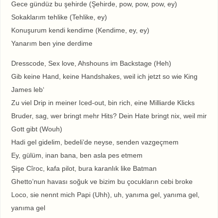
Gece gündüz bu şehirde (Şehirde, pow, pow, pow, ey)
Sokaklarım tehlike (Tehlike, ey)
Konuşurum kendi kendime (Kendime, ey, ey)
Yanarım ben yine derdime
Dresscode, Sex love, Ahshouns im Backstage (Heh)
Gib keine Hand, keine Handshakes, weil ich jetzt so wie King
James leb‘
Zu viel Drip in meiner Iced-out, bin rich, eine Milliarde Klicks
Bruder, sag, wer bringt mehr Hits? Dein Hate bringt nix, weil mir
Gott gibt (Wouh)
Hadi gel gidelim, bedeli’de neyse, senden vazgeçmem
Ey, gülüm, inan bana, ben asla pes etmem
Şişe Cîroc, kafa pilot, bura karanlık like Batman
Ghetto’nun havası soğuk ve bizim bu çocukların cebi broke
Loco, sie nennt mich Papi (Uhh), uh, yanıma gel, yanıma gel,
yanıma gel