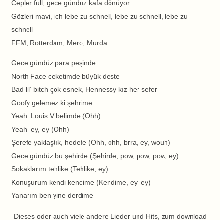
Cepler full, gece gündüz kafa dönüyor
Gözleri mavi, ich lebe zu schnell, lebe zu schnell, lebe zu
schnell
FFM, Rotterdam, Mero, Murda
Gece gündüz para peşinde
North Face ceketimde büyük deste
Bad lil‘ bitch çok esnek, Hennessy kız her sefer
Goofy gelemez ki şehrime
Yeah, Louis V belimde (Ohh)
Yeah, ey, ey (Ohh)
Şerefe yaklaştık, hedefe (Ohh, ohh, brra, ey, wouh)
Gece gündüz bu şehirde (Şehirde, pow, pow, pow, ey)
Sokaklarım tehlike (Tehlike, ey)
Konuşurum kendi kendime (Kendime, ey, ey)
Yanarım ben yine derdime
Dieses oder auch viele andere Lieder und Hits, zum download