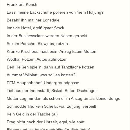
Frankfurt, Konsti
Lass‘ meine Lackschuhe polieren von ’nem Hofjung’n
Bezahl‘ ihn mit ’ner Lonsdale
Innside Hotel, dreißigster Stock
In der Businessclass werden Nasen gerockt
Sex im Porsche, Blowjobs, rotzen
Kranke Klischees, hast beim Anzug kaum Motten
Wodka, Fotzen, Autos aufmotzen
Den Heißen spiel’n, dann auf Tanzfläche kotzen
Automat Vollblatt, was soll es kosten?
FFM Haupbahnhof, Undergroundgosse
Tief aus der Innenstadt, Siskat, Beton-Dschungel
Mutter zog mir damals schon ein’n Anzug an als kleiner Junge
Schmodderlife, kein Scheiß, war zu jung, verpeilt
Kein Geld in der Tasche (ai)
Frag nicht nach der Uhrzeit, egal, wie spät
Blanco und ich hab’n noch Hits für dich, *pftu*