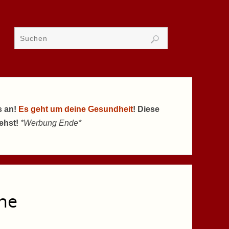
s an!
Es geht um deine Gesundheit
! Diese
tehst!
*Werbung Ende*
ine