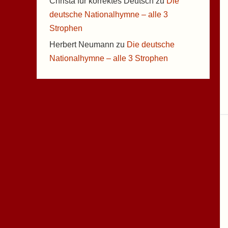
Christa für korrektes Deutsch
zu
Die
deutsche Nationalhymne – alle 3
Strophen
Herbert Neumann
zu
Die deutsche
Nationalhymne – alle 3 Strophen