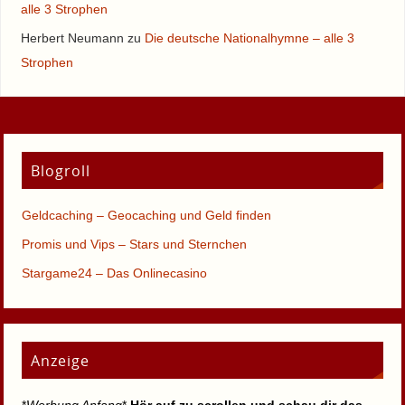
alle 3 Strophen
Herbert Neumann
zu
Die deutsche Nationalhymne – alle 3
Strophen
Blogroll
Geldcaching – Geocaching und Geld finden
Promis und Vips – Stars und Sternchen
Stargame24 – Das Onlinecasino
Anzeige