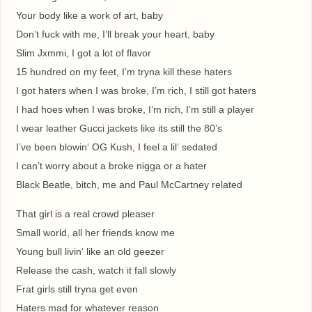
Your body like a work of art, baby
Don’t fuck with me, I’ll break your heart, baby
Slim Jxmmi, I got a lot of flavor
15 hundred on my feet, I’m tryna kill these haters
I got haters when I was broke, I’m rich, I still got haters
I had hoes when I was broke, I’m rich, I’m still a player
I wear leather Gucci jackets like its still the 80’s
I’ve been blowin‘ OG Kush, I feel a lil‘ sedated
I can’t worry about a broke nigga or a hater
Black Beatle, bitch, me and Paul McCartney related
That girl is a real crowd pleaser
Small world, all her friends know me
Young bull livin‘ like an old geezer
Release the cash, watch it fall slowly
Frat girls still tryna get even
Haters mad for whatever reason