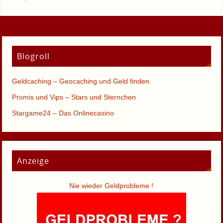
Blogroll
Geldcaching – Geocaching und Geld finden
Promis und Vips – Stars und Sternchen
Stargame24 – Das Onlinecasino
Anzeige
Nie wieder Geldprobleme !