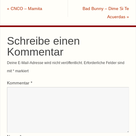
«
CNCO – Mamita
Bad Bunny – Dime Si Te
Acuerdas
»
Schreibe einen
Kommentar
Deine E-Mail-Adresse wird nicht veröffentlicht.
Erforderliche Felder sind
mit
*
markiert
Kommentar
*