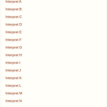
Interpret A
Interpret B
Interpret C
Interpret D
Interpret E
Interpret F
Interpret G
Interpret H
Interpret I
Interpret J
Interpret K
Interpret L
Interpret M
Interpret N