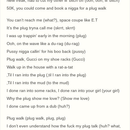
New freak, had to cut my other lil‘ bitch off (ooh, ooh, lil‘ bitch)
50K, you could come and book a nigga for a plug walk
You can’t reach me (what?), space coupe like E.T
It’s the plug tryna call me (skrrt, skrrt)
I was up trappin‘ early in the morning (plug)
Ooh, on the wave like a du-rag (du-rag)
Pussy nigga callin‘ for his boo back (pussy)
Plug walk, Gucci on my shoe racks (Gucci)
Walk up in the house with a rat-a-tat
‚Til I ran into the plug (‚til I ran into the plug)
‚Til I ran into the mud (to the mud)
I done ran into some racks, I done ran into your girl (your girl)
Why the plug show me love? (Show me love)
I done came up from a dub (huh?)
Plug walk (plug walk, plug, plug)
I don’t even understand how the fuck my plug talk (huh? what,