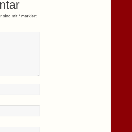
ntar
r sind mit
*
markiert