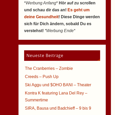
*
Werbung Anfang
*
Hör auf zu scrollen
und schau dir das an!
Es geht um
deine Gesundheit
! Diese Dinge werden
sich für Dich ändern, sobald Du es
verstehst!
*Werbung Ende*
Neueste Beiträge
The Cranberries – Zombie
Creeds – Push Up
Ski Aggu und $OHO BANI – Theater
Kontra K featuring Lana Del Rey –
Summertime
SIRA, Bausa und Badchieff – 9 bis 9