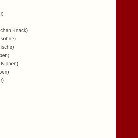
t)
achen Knack)
nsöhne)
Fische)
eben)
 Kippen)
ppen)
r)