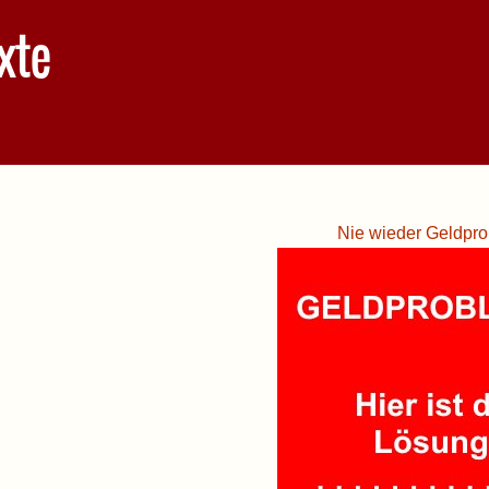
xte
Nie wieder Geldpro