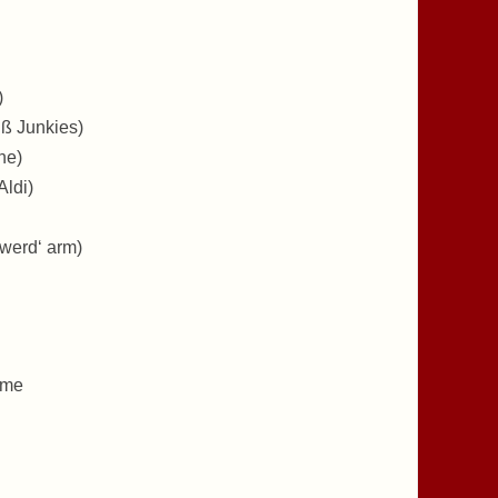
)
iß Junkies)
ne)
Aldi)
 werd‘ arm)
eme