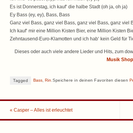
Es ist Donnerstag, ich kauf‘ die halbe Stadt (oh ja, oh ja)
Ey Bass (ey, ey), Bass, Bass
Ganz viel Bass, ganz viel Bass, ganz viel Bass, ganz viel 
Ich kauf‘ mir eine Million Kisten Bier, eine Million Kisten Bi
Zehntausend-Euro-Klamotten und ich hab‘ kein Geld für Ti
Dieses oder auch viele andere Lieder und Hits, zum dow
Musik Sho
Bass
,
Rin
.
Speichere in deinen Favoriten diesen
P
Tagged
«
Casper – Alles ist erleuchtet