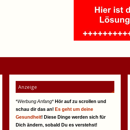
Anzeige
*
Werbung Anfang
*
Hör auf zu scrollen und
schau dir das an!
Es geht um deine
Gesundheit
! Diese Dinge werden sich für
Dich ändern, sobald Du es verstehst!