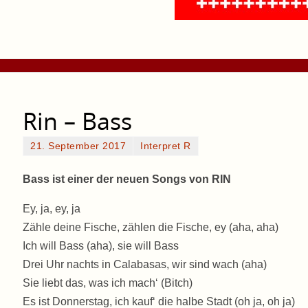
Rin – Bass
21. September 2017
Interpret R
Bass ist einer der neuen Songs von RIN
Ey, ja, ey, ja
Zähle deine Fische, zählen die Fische, ey (aha, aha)
Ich will Bass (aha), sie will Bass
Drei Uhr nachts in Calabasas, wir sind wach (aha)
Sie liebt das, was ich mach‘ (Bitch)
Es ist Donnerstag, ich kauf‘ die halbe Stadt (oh ja, oh ja)