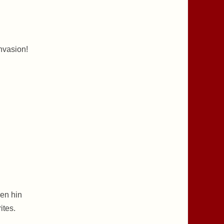
nvasion!
en hin
ites.