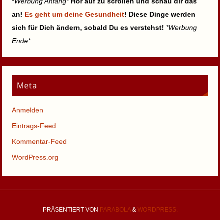
*
Werbung Anfang
*
Hör auf zu scrollen und schau dir das
an!
Es geht um deine Gesundheit
! Diese Dinge werden
sich für Dich ändern, sobald Du es verstehst!
*Werbung
Ende*
Meta
Anmelden
Eintrags-Feed
Kommentar-Feed
WordPress.org
PRÄSENTIERT VON
PARABOLA
&
WORDPRESS.