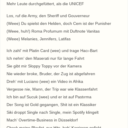
Mehr Leute durchgefüttert, als die UNICEF
Los, ruf die Army, den Sheriff und Gouverneur
(Weee) Du spielst den Helden, doch Cem ist der Punisher
(Weee, huh!) Roma Profumum mit Duftnote Vanitas
(Weee) Melanies, Jennifers, Latifas
Ich zahl‘ mit Platin Card (wee) und trage Hacı-Bart
Ich nehm‘ den Maserati nur für lange Fahrt
Sie gibt mir Sloppy Toppy vor der Kamera
Nie wieder broke, Bruder, der Zug ist abgefahren
Dreh‘ mit Luciano (wee) ein Video in Afrika
Vergesse nie, Mann, der Trip war wie Klassenfahrt
Ich bin auf Sucuk (wee) und er ist auf Pastırma
Der Song ist Gold gegangen, Shit ist ein Klassiker
Siki droppt Single nach Single, mein Spotify klingelt
Mach‘ Overtime-Business in Düsseldorf
Check meine Playlist, nur Hits, hab‘ Karrieren gefickt