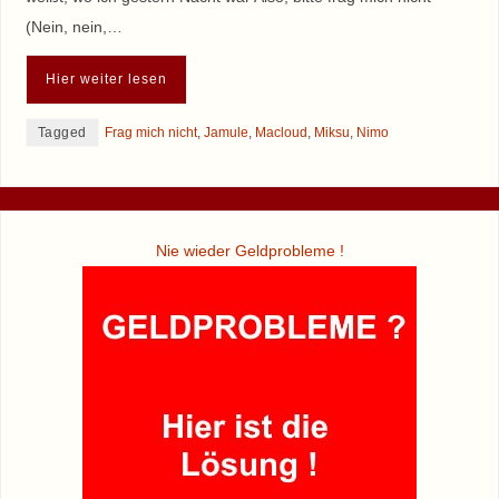
(Nein, nein,…
Hier weiter lesen
Tagged
Frag mich nicht
,
Jamule
,
Macloud
,
Miksu
,
Nimo
Nie wieder Geldprobleme !