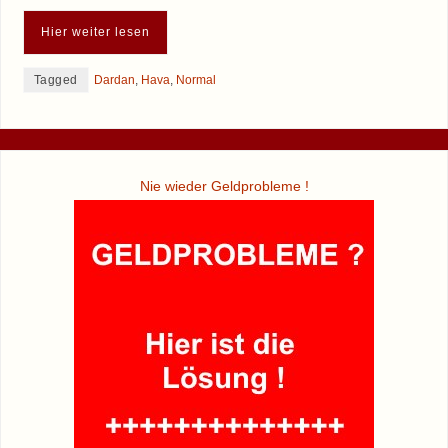
Hier weiter lesen
Tagged
Dardan
,
Hava
,
Normal
Nie wieder Geldprobleme !