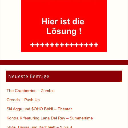
Neueste Beiträge
The Cranberries – Zombie
Creeds – Push Up
Ski Aggu und $OHO BANI – Theater
Kontra K featuring Lana Del Rey – Summertime
SIRA, Bausa und Badchieff – 9 bis 9