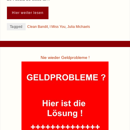
Hier weiter lesen
Tagged
Clean Bandit
,
I Miss You
,
Julia Michaels
Nie wieder Geldprobleme !