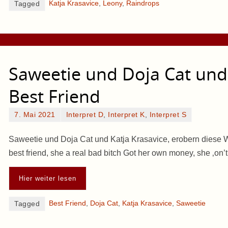
Katja Krasavice
,
Leony
,
Raindrops
Tagged
Saweetie und Doja Cat und 
Best Friend
7. Mai 2021
Interpret D
,
Interpret K
,
Interpret S
Saweetie und Doja Cat und Katja Krasavice, erobern diese Wo
best friend, she a real bad bitch Got her own money, she ‚on
Hier weiter lesen
Best Friend
,
Doja Cat
,
Katja Krasavice
,
Saweetie
Tagged