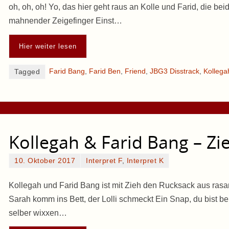
oh, oh, oh! Yo, das hier geht raus an Kolle und Farid, die be
mahnender Zeigefinger Einst…
Hier weiter lesen
Farid Bang
,
Farid Ben
,
Friend
,
JBG3 Disstrack
,
Kollega
Tagged
Kollegah & Farid Bang – Zi
10. Oktober 2017
Interpret F
,
Interpret K
Kollegah und Farid Bang ist mit Zieh den Rucksack aus rasan
Sarah komm ins Bett, der Lolli schmeckt Ein Snap, du bist bei 
selber wixxen…