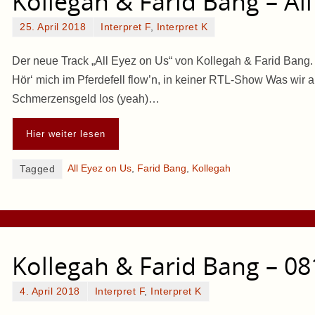
Kollegah & Farid Bang – Al
25. April 2018
Interpret F
,
Interpret K
Der neue Track „All Eyez on Us“ von Kollegah & Farid Bang. [
Hör‘ mich im Pferdefell flow’n, in keiner RTL-Show Was wir 
Schmerzensgeld los (yeah)…
Hier weiter lesen
All Eyez on Us
,
Farid Bang
,
Kollegah
Tagged
Kollegah & Farid Bang – 08
4. April 2018
Interpret F
,
Interpret K