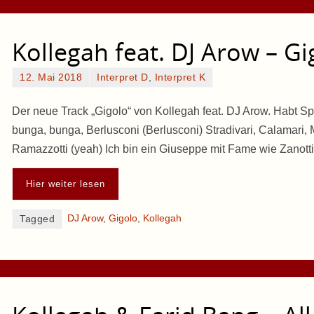
Kollegah feat. DJ Arow – Gi
12. Mai 2018
Interpret D
,
Interpret K
Der neue Track „Gigolo“ von Kollegah feat. DJ Arow. Habt
bunga, bunga, Berlusconi (Berlusconi) Stradivari, Calamari, 
Ramazzotti (yeah) Ich bin ein Giuseppe mit Fame wie Zanott
Hier weiter lesen
DJ Arow
,
Gigolo
,
Kollegah
Tagged