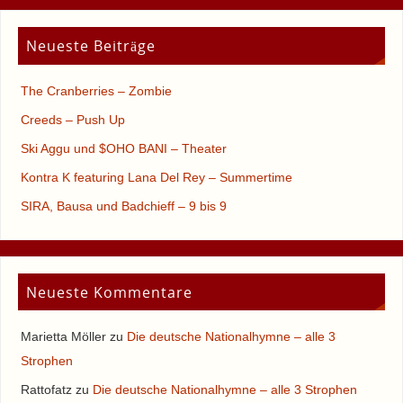
Neueste Beiträge
The Cranberries – Zombie
Creeds – Push Up
Ski Aggu und $OHO BANI – Theater
Kontra K featuring Lana Del Rey – Summertime
SIRA, Bausa und Badchieff – 9 bis 9
Neueste Kommentare
Marietta Möller
zu
Die deutsche Nationalhymne – alle 3
Strophen
Rattofatz
zu
Die deutsche Nationalhymne – alle 3 Strophen