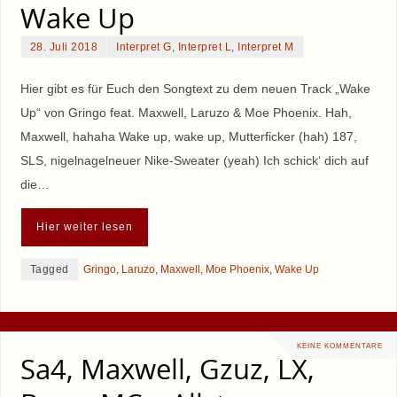
Wake Up
28. Juli 2018
Interpret G
,
Interpret L
,
Interpret M
Hier gibt es für Euch den Songtext zu dem neuen Track „Wake
Up“ von Gringo feat. Maxwell, Laruzo & Moe Phoenix. Hah,
Maxwell, hahaha Wake up, wake up, Mutterficker (hah) 187,
SLS, nigelnagelneuer Nike-Sweater (yeah) Ich schick‘ dich auf
die…
Hier weiter lesen
Tagged
Gringo
,
Laruzo
,
Maxwell
,
Moe Phoenix
,
Wake Up
KEINE KOMMENTARE
Sa4, Maxwell, Gzuz, LX,