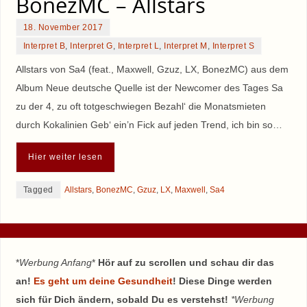
BonezMC – Allstars
18. November 2017
Interpret B
,
Interpret G
,
Interpret L
,
Interpret M
,
Interpret S
Allstars von Sa4 (feat., Maxwell, Gzuz, LX, BonezMC) aus dem
Album Neue deutsche Quelle ist der Newcomer des Tages Sa
zu der 4, zu oft totgeschwiegen Bezahl‘ die Monatsmieten
durch Kokalinien Geb‘ ein’n Fick auf jeden Trend, ich bin so…
Hier weiter lesen
Tagged
Allstars
,
BonezMC
,
Gzuz
,
LX
,
Maxwell
,
Sa4
*
Werbung Anfang
*
Hör auf zu scrollen und schau dir das
an!
Es geht um deine Gesundheit
! Diese Dinge werden
sich für Dich ändern, sobald Du es verstehst!
*Werbung