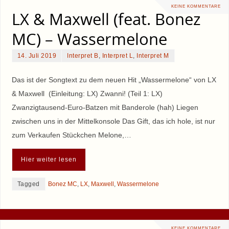
KEINE KOMMENTARE
LX & Maxwell (feat. Bonez
MC) – Wassermelone
14. Juli 2019
Interpret B
,
Interpret L
,
Interpret M
Das ist der Songtext zu dem neuen Hit „Wassermelone“ von LX
& Maxwell (Einleitung: LX) Zwanni! (Teil 1: LX)
Zwanzigtausend-Euro-Batzen mit Banderole (hah) Liegen
zwischen uns in der Mittelkonsole Das Gift, das ich hole, ist nur
zum Verkaufen Stückchen Melone,…
Hier weiter lesen
Tagged
Bonez MC
,
LX
,
Maxwell
,
Wassermelone
KEINE KOMMENTARE