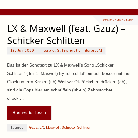
KEINE KOMMENTARE
LX & Maxwell (feat. Gzuz) –
Schicker Schlitten
18. Juli 2019
Interpret G
,
Interpret L
,
Interpret M
Das ist der Songtext zu LX & Maxwell’s Song „Schicker
Schlitten“ (Teil 1: Maxwell) Ey, ich schlaf‘ einfach besser mit ’ner
Glock unterm Kissen (uh) Weil wir Ot-Päckchen drücken (ah),
sind die Cops hier am schnüffeln (uh-uh) Zahnstocher −
check!…
Hier weiter lesen
Tagged
Gzuz
,
LX
,
Maxwell
,
Schicker Schlitten