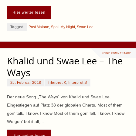
Hier weiter lesen
Tagged
Post Malone
,
Spoil My Night
,
Swae Lee
KEINE KOMMENTARE
Khalid und Swae Lee – The
Ways
25. Februar 2018
Interpret K
,
Interpret S
Der neue Song „The Ways“ von Khalid und Swae Lee.
Eingestiegen auf Platz 38 der globalen Charts. Most of them
gon‘ talk, I know, I know Most of them gon‘ fall, I know, I know
We gon‘ bet it all,…
Hier weiter lesen