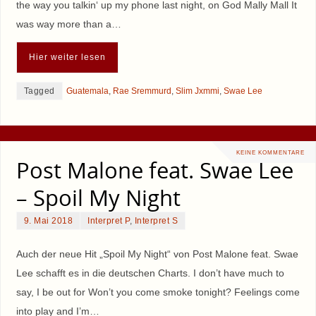
the way you talkin‘ up my phone last night, on God Mally Mall It
was way more than a…
Hier weiter lesen
Tagged
Guatemala
,
Rae Sremmurd
,
Slim Jxmmi
,
Swae Lee
KEINE KOMMENTARE
Post Malone feat. Swae Lee
– Spoil My Night
9. Mai 2018
Interpret P
,
Interpret S
Auch der neue Hit „Spoil My Night“ von Post Malone feat. Swae
Lee schafft es in die deutschen Charts. I don’t have much to
say, I be out for Won’t you come smoke tonight? Feelings come
into play and I’m…