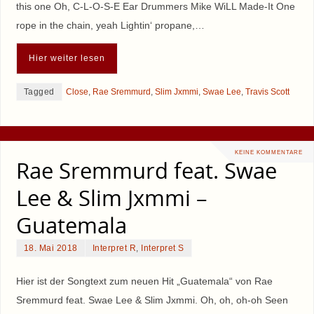
this one Oh, C-L-O-S-E Ear Drummers Mike WiLL Made-It One
rope in the chain, yeah Lightin‘ propane,…
Hier weiter lesen
Tagged
Close
,
Rae Sremmurd
,
Slim Jxmmi
,
Swae Lee
,
Travis Scott
KEINE KOMMENTARE
Rae Sremmurd feat. Swae
Lee & Slim Jxmmi –
Guatemala
18. Mai 2018
Interpret R
,
Interpret S
Hier ist der Songtext zum neuen Hit „Guatemala“ von Rae
Sremmurd feat. Swae Lee & Slim Jxmmi. Oh, oh, oh-oh Seen