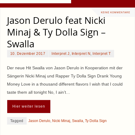
KEINE KOMMENTARE
Jason Derulo feat Nicki
Minaj & Ty Dolla Sign –
Swalla
10. Dezember 2017
Interpret J
,
Interpret N
,
Interpret T
Der neue Hit Swalla von Jason Derulo in Kooperation mit der
Sängerin Nicki Minaj und Rapper Ty Dolla Sign Drank Young
Money Love in a thousand different flavors I wish that I could
taste them all tonight No, I ain’t…
Hier weiter lesen
Tagged
Jason Derulo
,
Nicki Minaj
,
Swalla
,
Ty Dolla Sign