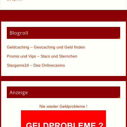
Blogroll
Geldcaching – Geocaching und Geld finden
Promis und Vips – Stars und Sternchen
Stargame24 – Das Onlinecasino
Anzeige
Nie wieder Geldprobleme !