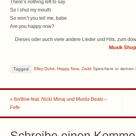
There’s nothing left to say
So I shut my mouth
So won’t you tell me, babe
Are you happy now?
Dieses oder auch viele andere Lieder und Hits, zum dow
Musik Sho
Elley Duhé
,
Happy Now
,
Zedd
.
Speichere in deinen
Tagged
«
6ix9ine feat. Nicki Minaj und Murda Beatz –
Fefe
Schreibe einen Komme