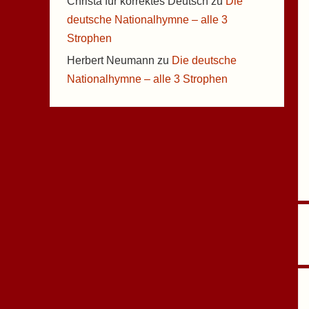
Christa für korrektes Deutsch
zu
Die
deutsche Nationalhymne – alle 3
Strophen
Herbert Neumann
zu
Die deutsche
Nationalhymne – alle 3 Strophen