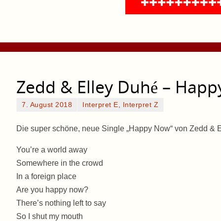
Zedd & Elley Duhé – Hap
7. August 2018
Interpret E
,
Interpret Z
Die super schöne, neue Single „Happy Now“ von Zedd & El
You’re a world away
Somewhere in the crowd
In a foreign place
Are you happy now?
There’s nothing left to say
So I shut my mouth