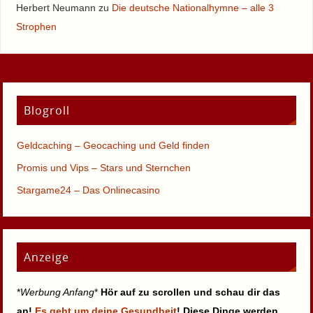
Herbert Neumann
zu
Die deutsche Nationalhymne – alle 3
Strophen
Blogroll
Geldcaching – Geocaching und Geld finden
Promis und Vips – Stars und Sternchen
Stargame24 – Das Onlinecasino
Anzeige
*
Werbung Anfang
*
Hör auf zu scrollen und schau dir das
an!
Es geht um deine Gesundheit
! Diese Dinge werden