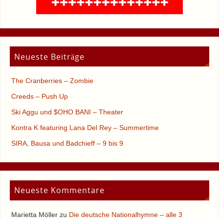
Neueste Beiträge
The Cranberries – Zombie
Creeds – Push Up
Ski Aggu und $OHO BANI – Theater
Kontra K featuring Lana Del Rey – Summertime
SIRA, Bausa und Badchieff – 9 bis 9
Neueste Kommentare
Marietta Möller
zu
Die deutsche Nationalhymne – alle 3