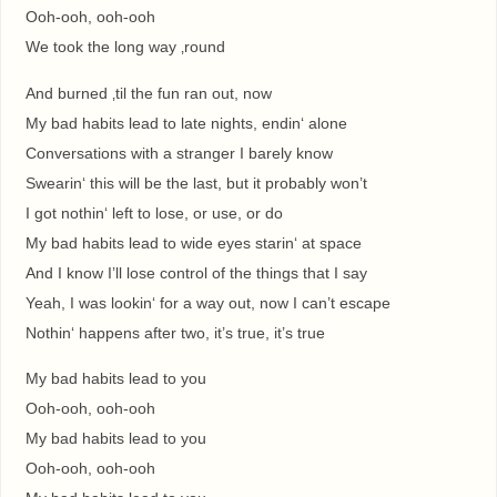
Ooh-ooh, ooh-ooh
We took the long way ‚round
And burned ‚til the fun ran out, now
My bad habits lead to late nights, endin‘ alone
Conversations with a stranger I barely know
Swearin‘ this will be the last, but it probably won’t
I got nothin‘ left to lose, or use, or do
My bad habits lead to wide eyes starin‘ at space
And I know I’ll lose control of the things that I say
Yeah, I was lookin‘ for a way out, now I can’t escape
Nothin‘ happens after two, it’s truе, it’s true
My bad habits lead to you
Ooh-ooh, ooh-ooh
My bad habits lead to you
Ooh-ooh, ooh-ooh