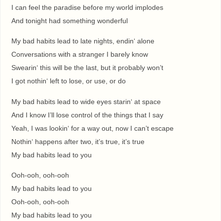
I can feel the paradise before my world implodes
And tonight had something wonderful
My bad habits lead to late nights, endin‘ alone
Conversations with a stranger I barely know
Swearin‘ this will be the last, but it probably won’t
I got nothin‘ left to lose, or use, or do
My bad habits lead to wide eyes starin‘ at space
And I know I’ll lose control of the things that I say
Yeah, I was lookin‘ for a way out, now I can’t escape
Nothin‘ happens after two, it’s truе, it’s true
My bad habits lead to you
Ooh-ooh, ooh-ooh
My bad habits lead to you
Ooh-ooh, ooh-ooh
My bad habits lеad to you