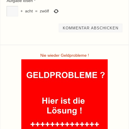
Aufgabe lösen
*
+
acht
=
zwölf
Nie wieder Geldprobleme !