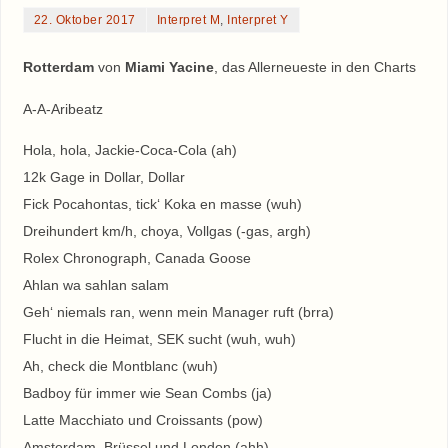
22. Oktober 2017
Interpret M
,
Interpret Y
Rotterdam
von
Miami Yacine
, das Allerneueste in den Charts
A-A-Aribeatz
Hola, hola, Jackie-Coca-Cola (ah)
12k Gage in Dollar, Dollar
Fick Pocahontas, tick‘ Koka en masse (wuh)
Dreihundert km/h, choya, Vollgas (-gas, argh)
Rolex Chronograph, Canada Goose
Ahlan wa sahlan salam
Geh‘ niemals ran, wenn mein Manager ruft (brra)
Flucht in die Heimat, SEK sucht (wuh, wuh)
Ah, check die Montblanc (wuh)
Badboy für immer wie Sean Combs (ja)
Latte Macchiato und Croissants (pow)
Amsterdam, Brüssel und London (ahh)