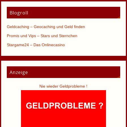
Blogroll
Geldcaching – Geocaching und Geld finden
Promis und Vips – Stars und Sternchen
Stargame24 – Das Onlinecasino
Anzeige
Nie wieder Geldprobleme !