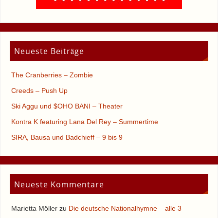
Neueste Beiträge
The Cranberries – Zombie
Creeds – Push Up
Ski Aggu und $OHO BANI – Theater
Kontra K featuring Lana Del Rey – Summertime
SIRA, Bausa und Badchieff – 9 bis 9
Neueste Kommentare
Marietta Möller
zu
Die deutsche Nationalhymne – alle 3