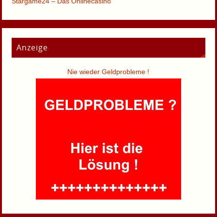
Stargame24 – Das Onlinecasino
Anzeige
Nie wieder Geldprobleme !