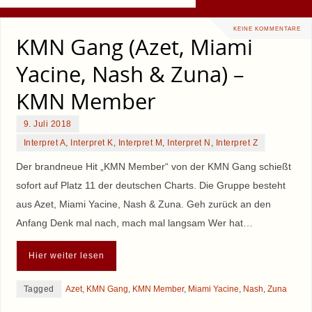
KEINE KOMMENTARE
KMN Gang (Azet, Miami
Yacine, Nash & Zuna) –
KMN Member
9. Juli 2018
Interpret A
,
Interpret K
,
Interpret M
,
Interpret N
,
Interpret Z
Der brandneue Hit „KMN Member“ von der KMN Gang schießt
sofort auf Platz 11 der deutschen Charts. Die Gruppe besteht
aus Azet, Miami Yacine, Nash & Zuna. Geh zurück an den
Anfang Denk mal nach, mach mal langsam Wer hat…
Hier weiter lesen
Tagged
Azet
,
KMN Gang
,
KMN Member
,
Miami Yacine
,
Nash
,
Zuna