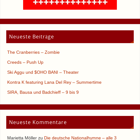
Neueste Beiträge
The Cranberries – Zombie
Creeds – Push Up
Ski Aggu und $OHO BANI – Theater
Kontra K featuring Lana Del Rey – Summertime
SIRA, Bausa und Badchieff – 9 bis 9
Neueste Kommentare
Marietta Möller
zu
Die deutsche Nationalhymne – alle 3